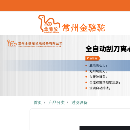
首页
产品分类
过滤设备