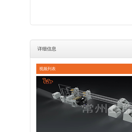
详细信息
视频列表