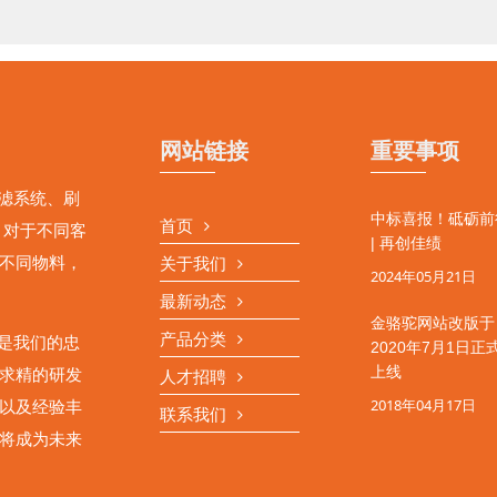
网站链接
重要事项
滤系统、刷
中标喜报！砥砺前
首页
 对于不同客
| 再创佳绩
不同物料，
关于我们
2024年05月21日
最新动态
金骆驼网站改版于
产品分类
是我们的忠
2020年7月1日正
上线
求精的研发
人才招聘
2018年04月17日
以及经验丰
联系我们
将成为未来