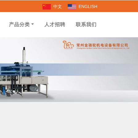
中文
ENGLISH
产品分类
人才招聘
联系我们